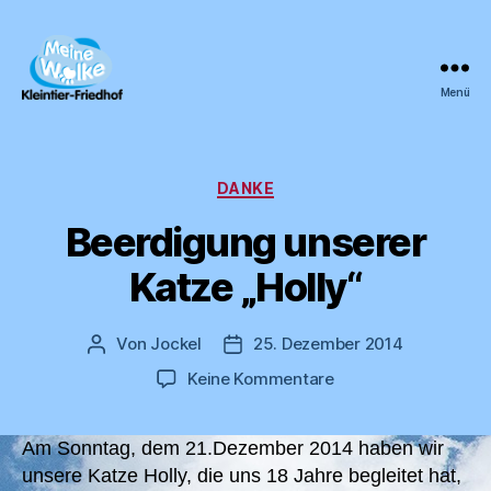
Menü
Meine
Wolke
Kategorien
DANKE
Beerdigung unserer
Katze „Holly“
Von
Jockel
25. Dezember 2014
Beitragsautor
Veröffentlichungsdatum
zu
Keine Kommentare
Beerdigung
unserer
Am Sonntag, dem 21.Dezember 2014 haben wir
Katze
„Holly“
unsere Katze Holly, die uns 18 Jahre begleitet hat,