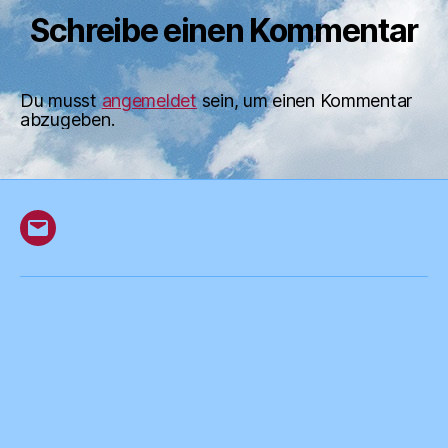
Schreibe einen Kommentar
Du musst
angemeldet
sein, um einen Kommentar
abzugeben.
E-
Mail